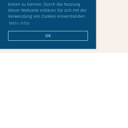
bieten zu können. Durch die Nutzung
dieser Webseite erklären Sie sich mit der
Verwendung von Cookies einverstanden.
Mehr Infos
OK
Spieltagstermine
Keine Termine vorhanden.
Termine abonnieren
(in Kalender wie Outlook, iCal