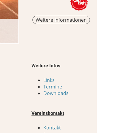
Weitere Informationen
Hier
Stehend: Stefan Furtwengler, Toni 
Kniend: Benny 
Weitere Infos
Links
Termine
Downloads
Vereinskontakt
Kontakt