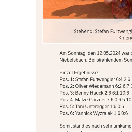
ralek
Stehend: Stefan Furtwengl
Knien
Am Sonntag, den 12.05.2024 war d
Niebelsbach. Bei strahlendem Son
Einzel Ergebnisse:
Pos. 1: Stefan Furtwengler 6:4 2:6
Pos. 2: Oliver Wiedemann 6:2 6:7 
Pos. 3: Benny Hauck 2:6 6:1 10:6
Pos. 4: Matze Görzner 7:6 0:6 5:10
Pos. 5: Toni Unteregger 1:6 0:6
Pos. 6: Yannick Wyzralek 1:6 0:6
Somit stand es nach sehr umkämpf